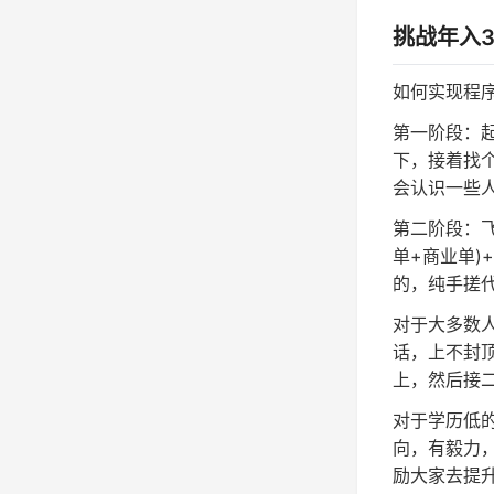
挑战年入3
如何实现程序
第一阶段：起
下，接着找
会认识一些
第二阶段：飞
单+商业单
的，纯手搓代
对于大多数人
话，上不封顶
上，然后接
对于学历低的
向，有毅力
励大家去提