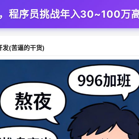
程，程序员挑战年入30~100万
发(苦逼的干货)