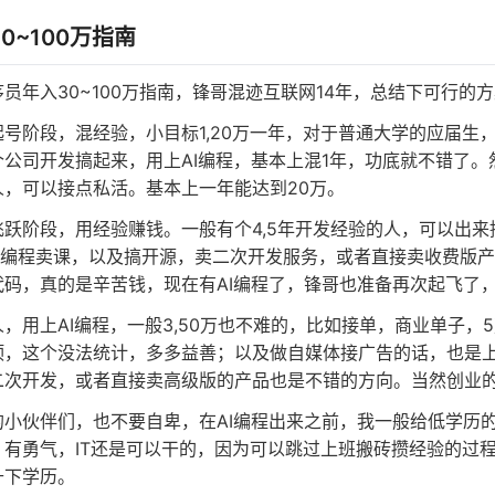
0~100万指南
员年入30~100万指南，锋哥混迹互联网14年，总结下可行的
号阶段，混经验，小目标1,20万一年，对于普通大学的应届生，学个
个公司开发搞起来，用上AI编程，基本上混1年，功底就不错了。
人，可以接点私活。基本上一年能达到20万。
跃阶段，用经验赚钱。一般有个4,5年开发经验的人，可以出来
)+编程卖课，以及搞开源，卖二次开发服务，或者直接卖收费版产
码，真的是辛苦钱，现在有AI编程了，锋哥也准备再次起飞了，嘿
，用上AI编程，一般3,50万也不难的，比如接单，商业单子，
，这个没法统计，多多益善；以及做自媒体接广告的话，也是上不
二次开发，或者直接卖高级版的产品也是不错的方向。当然创业
小伙伴们，也不要自卑，在AI编程出来之前，我一般给低学历的
，有勇气，IT还是可以干的，因为可以跳过上班搬砖攒经验的过程
升下学历。