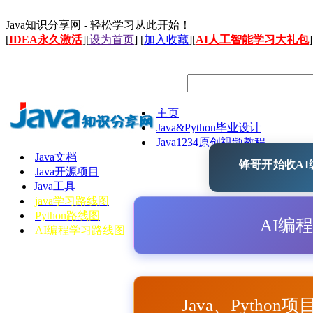
Java知识分享网 - 轻松学习从此开始！
[
IDEA永久激活
][
设为首页
] [
加入收藏
][
AI人工智能学习大礼包
]
主页
Java&Python毕业设计
Java1234原创视频教程
Java文档
锋哥开始收AI编
Java开源项目
Java工具
java学习路线图
Python路线图
AI编
AI编程学习路线图
Java、Python