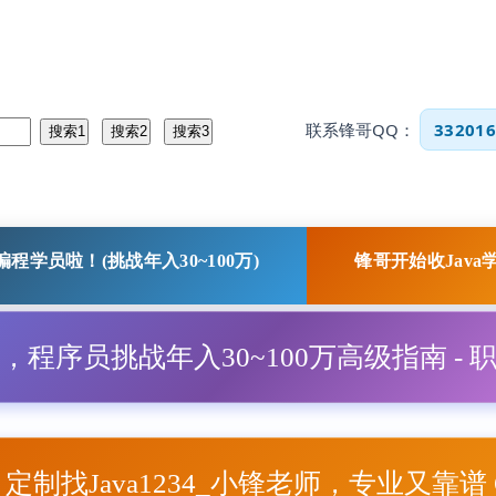
联系锋哥QQ：
332016
程学员啦！(挑战年入30~100万)
锋哥开始收Java
程，程序员挑战年入30~100万高级指南 - 
项目定制找Java1234_小锋老师，专业又靠谱 Q