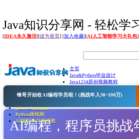
Java知识分享网 - 轻松
[
IDEA永久激活
][
设为首页
] [
加入收藏
][
AI人工智能学习大礼包
]
主页
Java&Python毕业设计
Java1234原创视频教程
Java文档
锋哥开始收AI编程学员啦！(挑战年入30~100万)
Java开源项目
Java工具
java学习路线图
Python路线图
AI编程，程序员挑战年入
AI编程学习路线图