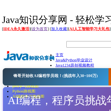
Java知识分享网 - 轻松
[
IDEA永久激活
][
设为首页
] [
加入收藏
][
AI人工智能学习大礼包
]
主页
Java&Python毕业设计
Java1234原创视频教程
Java文档
锋哥开始收AI编程学员啦！(挑战年入30~100万)
Java开源项目
Java工具
java学习路线图
Python路线图
AI编程，程序员挑战年入
AI编程学习路线图