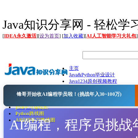
Java知识分享网 - 轻松
[
IDEA永久激活
][
设为首页
] [
加入收藏
][
AI人工智能学习大礼包
]
主页
Java&Python毕业设计
Java1234原创视频教程
Java文档
锋哥开始收AI编程学员啦！(挑战年入30~100万)
Java开源项目
Java工具
java学习路线图
Python路线图
AI编程，程序员挑战年入
AI编程学习路线图