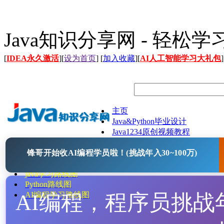
Java知识分享网 - 轻松
[
IDEA永久激活
][
设为首页
] [
加入收藏
][
AI人工智能学习大礼包
]
主页
Java&Python毕业设计
Java1234原创视频教程
Java文档
锋哥开始收AI编程学员啦！(挑战年入30~100万)
Java开源项目
Java工具
java学习路线图
Python路线图
AI编程，程序员挑战年入
AI编程学习路线图