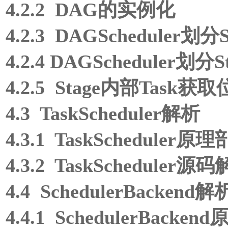
4.2.2 DAG的实例化
4.2.3 DAGScheduler划
4.2.4 DAGScheduler划
4.2.5 Stage内部Task
4.3 TaskScheduler解析
4.3.1 TaskScheduler原
4.3.2 TaskScheduler源
4.4 SchedulerBackend解
4.4.1 SchedulerBacke