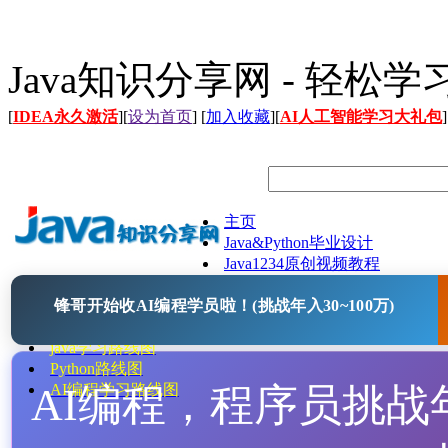
Java知识分享网 - 轻松
[
IDEA永久激活
][
设为首页
] [
加入收藏
][
AI人工智能学习大礼包
]
主页
Java&Python毕业设计
Java1234原创视频教程
Java文档
锋哥开始收AI编程学员啦！(挑战年入30~100万)
Java开源项目
Java工具
java学习路线图
Python路线图
AI编程，程序员挑战年入
AI编程学习路线图