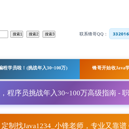
联系锋哥QQ：
332016
程学员啦！(挑战年入30~100万)
锋哥开始收Java
程，程序员挑战年入30~100万高级指南 - 
项目定制找Java1234_小锋老师，专业又靠谱 Q