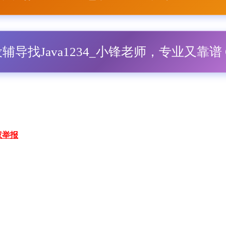
毕设辅导找Java1234_小锋老师，专业又靠谱 Q
权举报