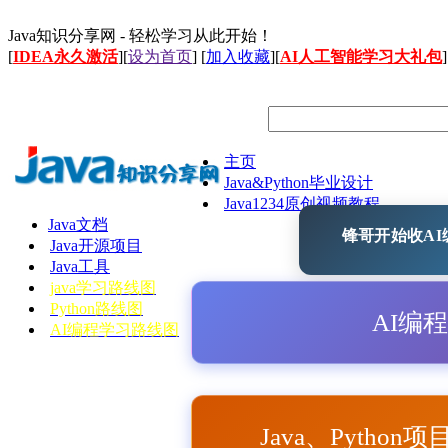
Java知识分享网 - 轻松学习从此开始！
[
IDEA永久激活
][
设为首页
] [
加入收藏
][
AI人工智能学习大礼包
]
主页
Java&Python毕业设计
Java1234原创视频教程
Java文档
锋哥开始收AI编
Java开源项目
Java工具
java学习路线图
Python路线图
AI编
AI编程学习路线图
Java、Python