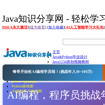
Java知识分享网 - 轻松
[
IDEA永久激活
][
设为首页
] [
加入收藏
][
AI人工智能学习大礼包
]
主页
Java&Python毕业设计
Java1234原创视频教程
Java文档
锋哥开始收AI编程学员啦！(挑战年入30~100万)
Java开源项目
Java工具
java学习路线图
Python路线图
AI编程，程序员挑战年入
AI编程学习路线图