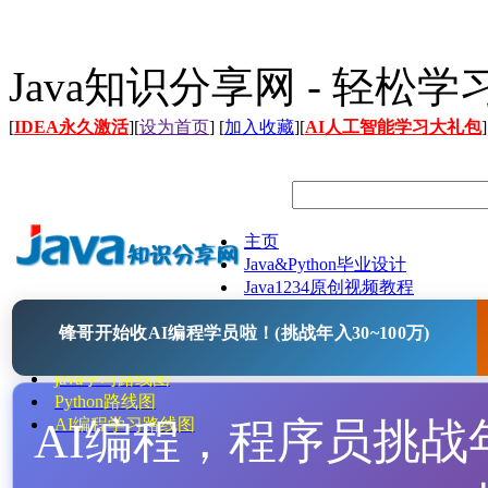
Java知识分享网 - 轻松
[
IDEA永久激活
][
设为首页
] [
加入收藏
][
AI人工智能学习大礼包
]
主页
Java&Python毕业设计
Java1234原创视频教程
Java文档
锋哥开始收AI编程学员啦！(挑战年入30~100万)
Java开源项目
Java工具
java学习路线图
Python路线图
AI编程，程序员挑战年入
AI编程学习路线图