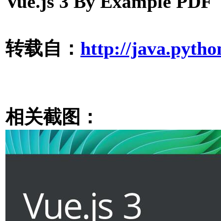
Vue.js 3 By Example PD
转载自：
http://java.pytho
相关截图：