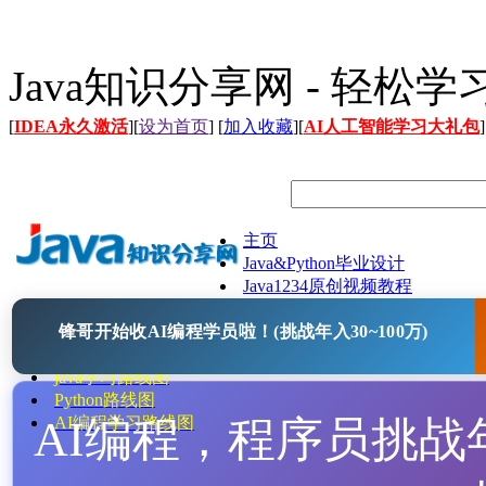
Java知识分享网 - 轻松
[
IDEA永久激活
][
设为首页
] [
加入收藏
][
AI人工智能学习大礼包
]
主页
Java&Python毕业设计
Java1234原创视频教程
Java文档
锋哥开始收AI编程学员啦！(挑战年入30~100万)
Java开源项目
Java工具
java学习路线图
Python路线图
AI编程，程序员挑战年入
AI编程学习路线图