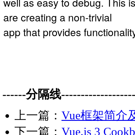
well as easy to debug. This i
are creating a non-trivial
app that provides functionalit
------分隔线--------------------
上一篇：
Vue框架简介
下一篇：
Vue.js 3 Coo