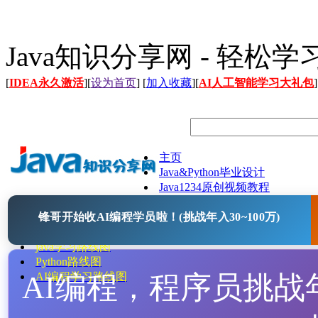
Java知识分享网 - 轻松
[
IDEA永久激活
][
设为首页
] [
加入收藏
][
AI人工智能学习大礼包
]
主页
Java&Python毕业设计
Java1234原创视频教程
Java文档
锋哥开始收AI编程学员啦！(挑战年入30~100万)
Java开源项目
Java工具
java学习路线图
Python路线图
AI编程，程序员挑战年入
AI编程学习路线图