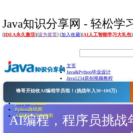
Java知识分享网 - 轻松
[
IDEA永久激活
][
设为首页
] [
加入收藏
][
AI人工智能学习大礼包
]
主页
Java&Python毕业设计
Java1234原创视频教程
Java文档
锋哥开始收AI编程学员啦！(挑战年入30~100万)
Java开源项目
Java工具
java学习路线图
Python路线图
AI编程，程序员挑战年入
AI编程学习路线图