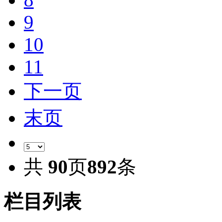
9
10
11
下一页
末页
共
90
页
892
条
栏目列表