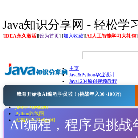
Java知识分享网 - 轻松
[
IDEA永久激活
][
设为首页
] [
加入收藏
][
AI人工智能学习大礼包
]
主页
Java&Python毕业设计
Java1234原创视频教程
Java文档
锋哥开始收AI编程学员啦！(挑战年入30~100万)
Java开源项目
Java工具
java学习路线图
Python路线图
AI编程，程序员挑战年入
AI编程学习路线图