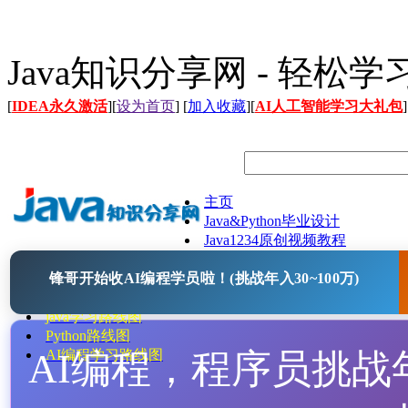
Java知识分享网 - 轻松
[
IDEA永久激活
][
设为首页
] [
加入收藏
][
AI人工智能学习大礼包
]
主页
Java&Python毕业设计
Java1234原创视频教程
Java文档
锋哥开始收AI编程学员啦！(挑战年入30~100万)
Java开源项目
Java工具
java学习路线图
Python路线图
AI编程，程序员挑战年入
AI编程学习路线图