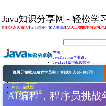
Java知识分享网 - 轻松
[
IDEA永久激活
][
设为首页
] [
加入收藏
][
AI人工智能学习大礼包
]
主页
Java&Python毕业设计
Java1234原创视频教程
Java文档
锋哥开始收AI编程学员啦！(挑战年入30~100万)
Java开源项目
Java工具
java学习路线图
Python路线图
AI编程，程序员挑战年入
AI编程学习路线图