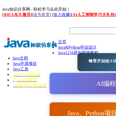
Java知识分享网 - 轻松学习从此开始！
[
IDEA永久激活
][
设为首页
] [
加入收藏
][
AI人工智能学习大礼包
]
主页
Java&Python毕业设计
Java1234原创视频教程
Java文档
锋哥开始收AI编
Java开源项目
Java工具
java学习路线图
Python路线图
AI编
AI编程学习路线图
Java、Python