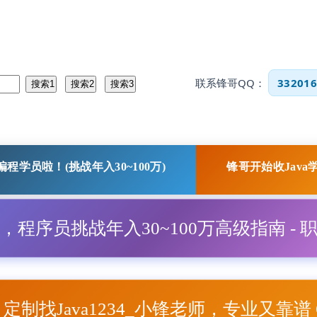
联系锋哥QQ：
332016
程学员啦！(挑战年入30~100万)
锋哥开始收Java
程，程序员挑战年入30~100万高级指南 - 
项目定制找Java1234_小锋老师，专业又靠谱 Q