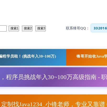
联系锋哥QQ：
332016
程学员啦！(挑战年入30~100万)
锋哥开始收Java
程，程序员挑战年入30~100万高级指南 - 
项目定制找Java1234_小锋老师，专业又靠谱 Q