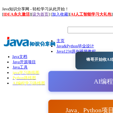
Java知识分享网 - 轻松学习从此开始！
[
IDEA永久激活
][
设为首页
] [
加入收藏
][
AI人工智能学习大礼包
]
主页
Java&Python毕业设计
Java1234原创视频教程
Java文档
锋哥开始收AI编
Java开源项目
Java工具
java学习路线图
Python路线图
AI编
AI编程学习路线图
Java、Python