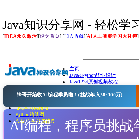
Java知识分享网 - 轻松
[
IDEA永久激活
][
设为首页
] [
加入收藏
][
AI人工智能学习大礼包
]
主页
Java&Python毕业设计
Java1234原创视频教程
Java文档
锋哥开始收AI编程学员啦！(挑战年入30~100万)
Java开源项目
Java工具
java学习路线图
Python路线图
AI编程，程序员挑战年入
AI编程学习路线图