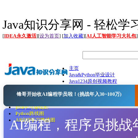
Java知识分享网 - 轻松
[
IDEA永久激活
][
设为首页
] [
加入收藏
][
AI人工智能学习大礼包
]
主页
Java&Python毕业设计
Java1234原创视频教程
Java文档
锋哥开始收AI编程学员啦！(挑战年入30~100万)
Java开源项目
Java工具
java学习路线图
Python路线图
AI编程，程序员挑战年入
AI编程学习路线图