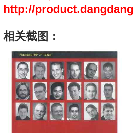
http://product.dangdan
相关截图：