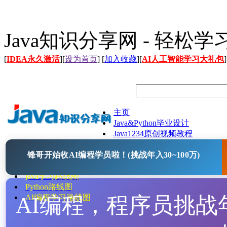
Java知识分享网 - 轻松
[
IDEA永久激活
][
设为首页
] [
加入收藏
][
AI人工智能学习大礼包
]
主页
Java&Python毕业设计
Java1234原创视频教程
Java文档
锋哥开始收AI编程学员啦！(挑战年入30~100万)
Java开源项目
Java工具
java学习路线图
Python路线图
AI编程，程序员挑战年入
AI编程学习路线图