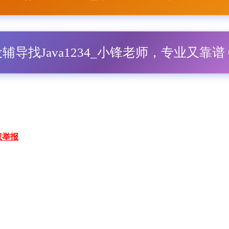
毕设辅导找Java1234_小锋老师，专业又靠谱 Q
权举报