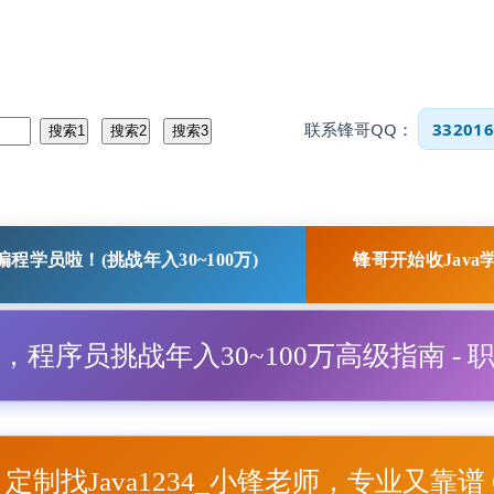
联系锋哥QQ：
332016
程学员啦！(挑战年入30~100万)
锋哥开始收Java
程，程序员挑战年入30~100万高级指南 - 
项目定制找Java1234_小锋老师，专业又靠谱 Q