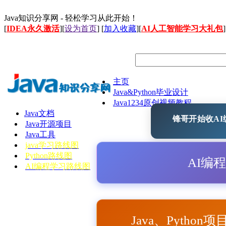
Java知识分享网 - 轻松学习从此开始！
[
IDEA永久激活
][
设为首页
] [
加入收藏
][
AI人工智能学习大礼包
]
主页
Java&Python毕业设计
Java1234原创视频教程
Java文档
锋哥开始收AI编
Java开源项目
Java工具
java学习路线图
Python路线图
AI编
AI编程学习路线图
Java、Python