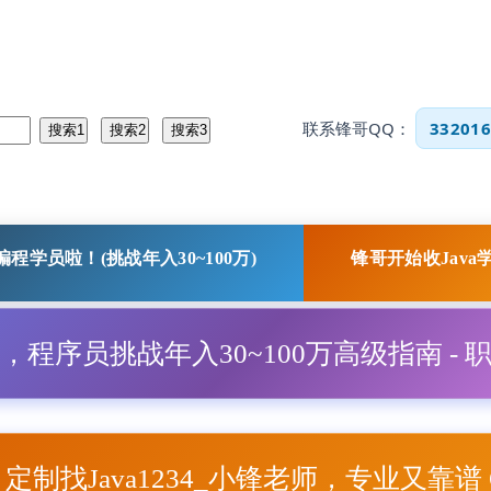
联系锋哥QQ：
332016
程学员啦！(挑战年入30~100万)
锋哥开始收Java
程，程序员挑战年入30~100万高级指南 - 
项目定制找Java1234_小锋老师，专业又靠谱 Q