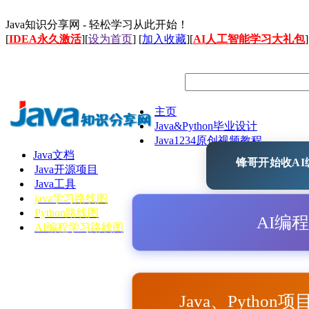
Java知识分享网 - 轻松学习从此开始！
[
IDEA永久激活
][
设为首页
] [
加入收藏
][
AI人工智能学习大礼包
]
主页
Java&Python毕业设计
Java1234原创视频教程
Java文档
锋哥开始收AI编
Java开源项目
Java工具
java学习路线图
Python路线图
AI编
AI编程学习路线图
Java、Python