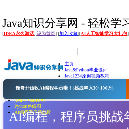
Java知识分享网 - 轻松
[
IDEA永久激活
][
设为首页
] [
加入收藏
][
AI人工智能学习大礼包
]
主页
Java&Python毕业设计
Java1234原创视频教程
Java文档
锋哥开始收AI编程学员啦！(挑战年入30~100万)
Java开源项目
Java工具
java学习路线图
Python路线图
AI编程，程序员挑战年入
AI编程学习路线图