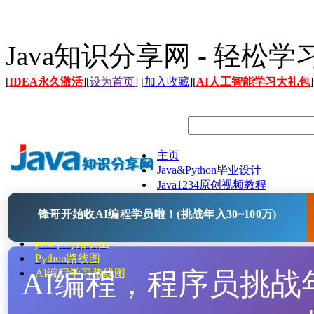
Java知识分享网 - 轻松
[
IDEA永久激活
][
设为首页
] [
加入收藏
][
AI人工智能学习大礼包
]
主页
Java&Python毕业设计
Java1234原创视频教程
Java文档
锋哥开始收AI编程学员啦！(挑战年入30~100万)
Java开源项目
Java工具
java学习路线图
Python路线图
AI编程，程序员挑战年入
AI编程学习路线图