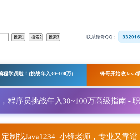
联系锋哥QQ：
332016
程学员啦！(挑战年入30~100万)
锋哥开始收Java
程，程序员挑战年入30~100万高级指南 - 
项目定制找Java1234_小锋老师，专业又靠谱 Q