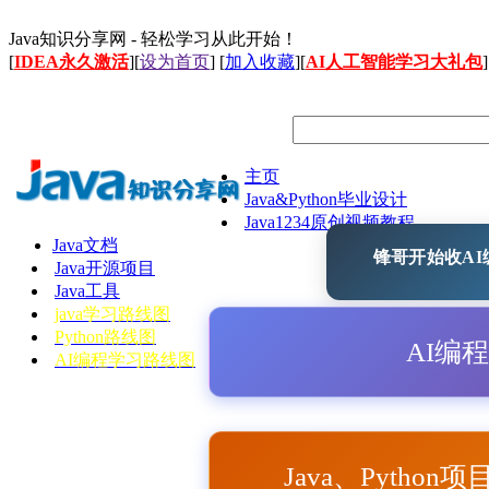
Java知识分享网 - 轻松学习从此开始！
[
IDEA永久激活
][
设为首页
] [
加入收藏
][
AI人工智能学习大礼包
]
主页
Java&Python毕业设计
Java1234原创视频教程
Java文档
锋哥开始收AI编
Java开源项目
Java工具
java学习路线图
Python路线图
AI编
AI编程学习路线图
Java、Python