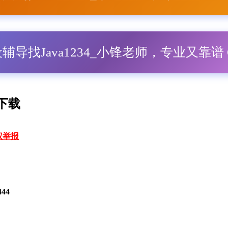
毕设辅导找Java1234_小锋老师，专业又靠谱 Q
 下载
权举报
444