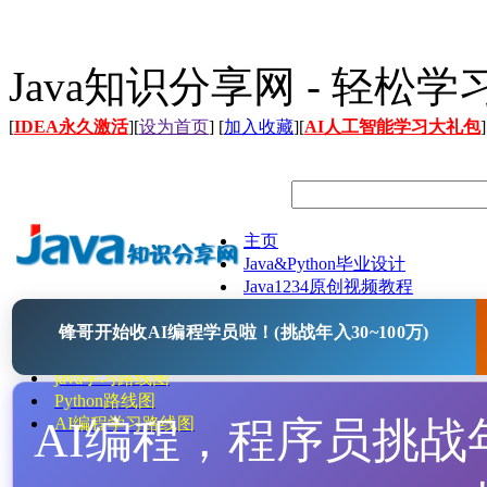
Java知识分享网 - 轻松
[
IDEA永久激活
][
设为首页
] [
加入收藏
][
AI人工智能学习大礼包
]
主页
Java&Python毕业设计
Java1234原创视频教程
Java文档
锋哥开始收AI编程学员啦！(挑战年入30~100万)
Java开源项目
Java工具
java学习路线图
Python路线图
AI编程，程序员挑战年入
AI编程学习路线图