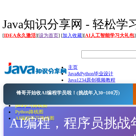
Java知识分享网 - 轻松
[
IDEA永久激活
][
设为首页
] [
加入收藏
][
AI人工智能学习大礼包
]
主页
Java&Python毕业设计
Java1234原创视频教程
Java文档
锋哥开始收AI编程学员啦！(挑战年入30~100万)
Java开源项目
Java工具
java学习路线图
Python路线图
AI编程，程序员挑战年入
AI编程学习路线图